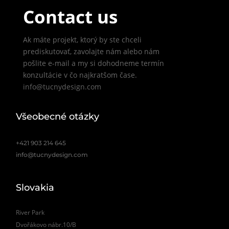
Contact us
Ak máte projekt, ktorý by ste chceli
prediskutovať, zavolajte nám alebo nám
pošlite e-mail a my si dohodneme termín
konzultácie v čo najkratšom čase.
info@tucnydesign.com
Všeobecné otázky
+421 903 214 645
info@tucnydesign.com
Slovakia
River Park
Dvořákovo nábr.10/B