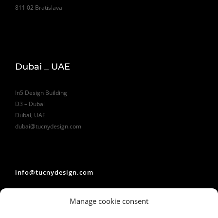
811 02 Bratislava
Dubai _ UAE
In5 Design Building
D3 – Dubai
Dubai, UAE
dubai@tucnydesign.com
info@tucnydesign.com
Manage cookie consent