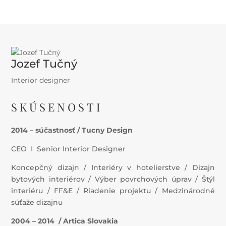
Jozef Tučný
Interior designer
SKÚSENOSTI
2014
–
súčastnosť /
Tucny
Design
CEO I Senior Interior Designer
Koncepčný dizajn / Interiéry v hotelierstve / Dizajn
bytových interiérov / Výber povrchových úprav / Štýl
interiéru / FF&E / Riadenie projektu / Medzinárodné
súťaže dizajnu
2004
–
2014 /
Artica
Slovakia