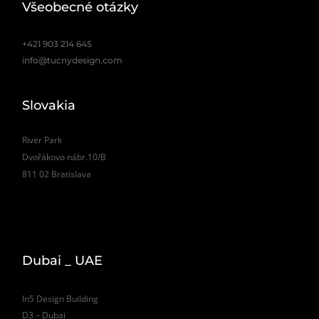
Všeobecné otázky
+421 903 214 645
info@tucnydesign.com
Slovakia
River Park
Dvořákovo nábr.10/B
811 02 Bratislava
Dubai _ UAE
In5 Design Building
D3 – Dubai