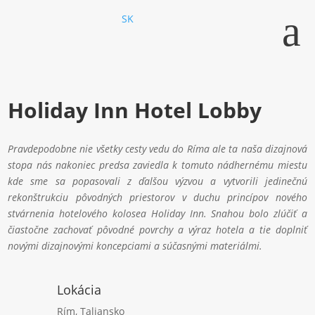
a
SK
Holiday Inn Hotel
Lobby
Pravdepodobne nie všetky cesty vedu do Ríma ale ta naša dizajnová
stopa nás nakoniec predsa zaviedla k tomuto nádhernému miestu
kde sme sa popasovali z ďalšou výzvou a vytvorili jedinečnú
rekonštrukciu pôvodných priestorov v duchu princípov nového
stvárnenia hotelového kolosea Holiday Inn.
Snahou bolo zlúčiť a
čiastočne zachovať pôvodné povrchy a výraz hotela a tie doplniť
novými dizajnovými koncepciami a súčasnými materiálmi.
Lokácia
Rím, Taliansko