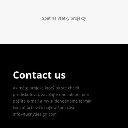
Späť na všetky projekty
Contact us
Ak máte projekt, ktorý by ste chceli
prediskutovať, zavolajte nám alebo nám
pošlite e-mail a my si dohodneme termín
konzultácie v čo najkratšom čase.
info@tucnydesign.com